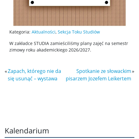
Bałkany współczesne: perspektywa społeczno-
polityczna
Rekrutacja
Kategoria:
Aktualności
,
Sekcja Toku Studiów
W zakładce STUDIA zamieściliśmy plany zajęć na semestr
Studia I stopnia (licencjackie)
zimowy roku akademickiego 2026/2027.
Studia II stopnia (magisterskie)
«
Zapach, którego nie da
Spotkanie ze słowackim
»
się usunąć – wystawa
pisarzem Jozefem Leikertem
Studia podyplomowe
Specjalności ISZiP UW
Dla osób z niepełnosprawnościami
Kalendarium