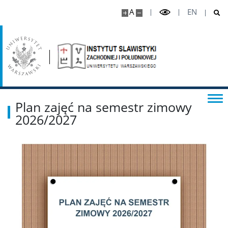
A
EN
Plan zajęć (semestr letni)
Harmonogram sesji egzaminacyjnej
Program studiów
Plan zajęć na semestr zimowy
2026/2027
Prace i egzaminy dyplomowe
Tematy prac dyplomowych przygotowanych w ISZiP
Akredytacja kształcenia
Podyplomowe