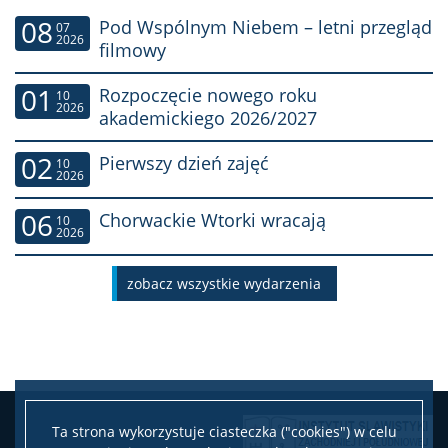
Biblioteka
08
Pod Wspólnym Niebem – letni przegląd
07
2026
filmowy
Aktywności
01
Rozpoczęcie nowego roku
10
2026
akademickiego 2026/2027
Bliżej Siebie: Słowacja – Polska
02
Pierwszy dzień zajęć
10
2026
Bośnia – przestrzenie i praktyki sąsiedztwa
06
Chorwackie Wtorki wracają
10
2026
Malownicza Bułgaria
zobacz wszystkie wydarzenia
Zwiedzając komunizm
Badania karnawału w Słowenii
Leaflet
|
©
OpenStreetMap
contributors
Ta strona wykorzystuje ciasteczka ("cookies") w celu
+
Smokiniata – czasopismo młodych slawistów