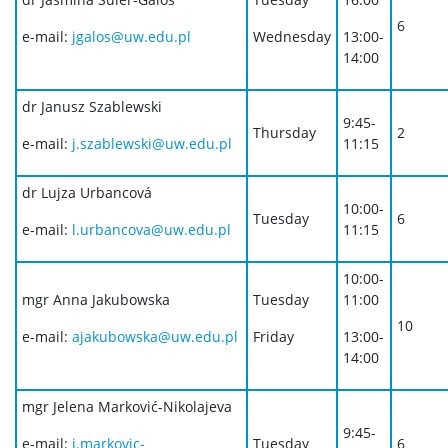
6
e-mail:
jgalos@uw.edu.pl
Wednesday
13:00-
14:00
dr Janusz Szablewski
9:45-
Thursday
2
e-mail:
j.szablewski@uw.edu.pl
11:15
dr Lujza Urbancová
10:00-
Tuesday
6
e-mail:
l.urbancova@uw.edu.pl
11:15
10:00-
mgr Anna Jakubowska
Tuesday
11:00
10
e-mail:
ajakubowska@uw.edu.pl
Friday
13:00-
14:00
mgr Jelena Marković-Nikolajeva
9:45-
e-mail:
j.markovic-
Tuesday
6