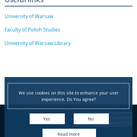
University of Warsaw
Faculty of Polish Studies
University of Warsaw Library
We use cookies on this site to enhance your user
experience. Do You agree?
Leaflet
|
©
OpenStreetMap
contributors
+
Yes
No
−
read more