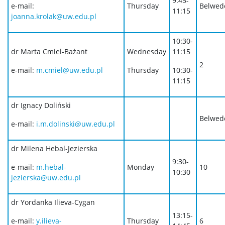
9:45-
e-mail:
Thursday
Belwed
11:15
joanna.krolak@uw.edu.pl
10:30-
dr Marta Cmiel-Bażant
Wednesday
11:15
2
e-mail:
m.cmiel@uw.edu.pl
Thursday
10:30-
11:15
dr Ignacy Doliński
Belwed
e-mail:
i.m.dolinski@uw.edu.pl
dr Milena Hebal-Jezierska
9:30-
e-mail:
m.hebal-
Monday
10
10:30
jezierska@uw.edu.pl
dr Yordanka Ilieva-Cygan
13:15-
e-mail:
y.ilieva-
Thursday
6