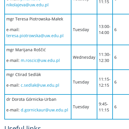
11:15
nikolajeva@uw.edu.pl
mgr Teresa Piotrowska-Małek
13:00-
e-mail:
Tuesday
6
14:00
teresa.piotrowska@uw.edu.pl
mgr Marijana Roščić
11:30-
Wednesday
6
e-mail:
m.roscic@uw.edu.pl
12:30
mgr Ctirad Sedlák
11:15-
Tuesday
6
e-mail:
c.sedlak@uw.edu.pl
12:15
dr Dorota Górnicka-Urban
9:45-
Tuesday
6
e-mail:
d.gornickaur@uw.edu.pl
11:15
Useful links