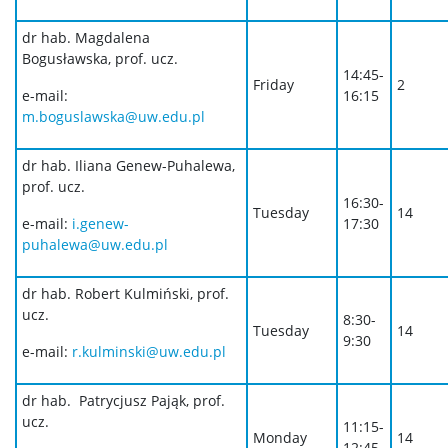
dr hab. Magdalena
Bogusławska, prof. ucz.
14:45-
Friday
2
e-mail:
16:15
m.boguslawska@uw.edu.pl
dr hab. Iliana Genew-Puhalewa,
prof. ucz.
16:30-
Tuesday
14
e-mail:
i.genew-
17:30
puhalewa@uw.edu.pl
dr hab. Robert Kulmiński, prof.
ucz.
8:30-
Tuesday
14
9:30
e-mail:
r.kulminski@uw.edu.pl
dr hab. Patrycjusz Pająk, prof.
ucz.
11:15-
Monday
14
12:45