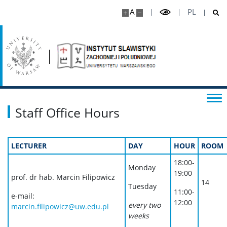
A
PL
Staff Office Hours
LECTURER
DAY
HOUR
ROOM
18:00-
Monday
19:00
prof. dr hab. Marcin Filipowicz
14
Tuesday
11:00-
e-mail:
12:00
every two
marcin.filipowicz@uw.edu.pl
weeks