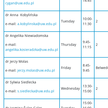
14:45
cygan@uw.edu.pl
dr Anna Kobylińska
10:00-
Tuesday
2
e-mail:
a.kobylinska@uw.edu.pl
11:30
dr Angelika Niewiadomska
9:45-
e-mail:
Thursday
2
11:15
angelika.kosieradzka@uw.edu.pl
dr Jerzy Molas
8:45-
Friday
Belwed
e-mail:
jerzy.molas@uw.edu.pl
9:45
dr Sylwia Siedlecka
13:30-
Wednesday
2
e-mail:
s.siedlecka@uw.edu.pl
15:00
15:00-
dr Jasmina Šuler-Galos
Tuesday
16:00