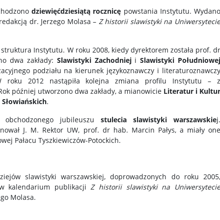
bchodzono
dziewięćdziesiątą rocznicę
powstania Instytutu. Wydan
redakcją dr. Jerzego Molasa –
Z historii slawistyki na Uniwersyteci
struktura Instytutu. W roku 2008, kiedy dyrektorem została prof. d
ano dwa zakłady:
Slawistyki Zachodniej
i
Slawistyki Południowe
zacyjnego podziału na kierunek językoznawczy i literaturoznawcz
 W roku 2012 nastąpiła kolejna zmiana profilu Instytutu – 
Rok później utworzono dwa zakłady, a mianowicie
Literatur i Kultu
r Słowiańskich
.
 obchodzonego jubileuszu
stulecia slawistyki warszawskie
j
nował J. M. Rektor UW, prof. dr hab. Marcin Pałys, a miały on
owej Pałacu Tyszkiewiczów-Potockich.
dziejów slawistyki warszawskiej, doprowadzonych do roku 2005
 kalendarium publikacji
Z historii slawistyki na Uniwersyteci
ego Molasa.