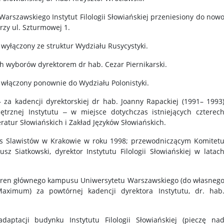
arszawskiego Instytut Filologii Słowiańskiej przeniesiony do now
zy ul. Szturmowej 1.
ej wyłączony ze struktur Wydziału Rusycystyki.
h wyborów dyrektorem dr hab. Cezar Piernikarski.
ej włączony ponownie do Wydziału Polonistyki.
 za kadencji dyrektorskiej dr hab. Joanny Rapackiej (1991– 1993
trznej Instytutu ‒ w miejsce dotychczas istniejących czterec
ratur Słowiańskich i Zakład Języków Słowiańskich.
s Slawistów w Krakowie w roku 1998; przewodniczącym Komitet
sz Siatkowski, dyrektor Instytutu Filologii Słowiańskiej w latac
 teren głównego kampusu Uniwersytetu Warszawskiego (do własneg
ximum) za powtórnej kadencji dyrektora Instytutu, dr. hab
.
ptacji budynku Instytutu Filologii Słowiańskiej (pieczę na