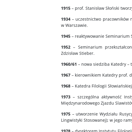
1915
– prof. Stanisław Słoński twor
1934
– uczestnictwo pracowników 
w Warszawie.
1945
– reaktywowanie Seminarium Sl
1952
– Seminarium przekształcone
Zdzisław Stieber.
1960/61
– nowa siedziba Katedry – t
1967
– kierownikiem Katedry prof. 
1968
– Katedra Filologii Słowiańskiej
1973
– szczególna aktywność Insty
Międzynarodowego Zjazdu Slawistó
1975
– utworzenie Wydziału Rusycyst
Lingwistyki Stosowanej); w jego ramy
1978
– dyrektorem Instytutu Filologi