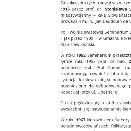
Za sukcesora tych tradycji w znac
1915
przez prof. dr.
Stanisława 
międzywojenny ‒ całą Słowiańszcz
prowadzili m. in.: Jan Baudouin de 
Po II wojnie światowej Seminarium 
– jak przed 1939 – w Gmachu Porek
Stanisław Słoński.
W roku
1952
Seminarium przekszt
tymże roku 1952 prof. dr hab.
Z
piętnaście osób. Prof. Stieber roz
rozbudowując również (słabo dotąd
sytuacja lokalowa uległa poprawi
przeniesiono do odbudowanego p
Rapackiej (przy ul. Oboźnej 8).
Do lat pięćdziesiątych studia slawi
wyodrębnił się instytucjonalnie kie
W roku
1967
kierownikiem Katedry 
południowosłowiańskich, folklorysta