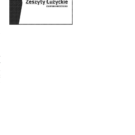
u
s
a
.
ę
.
w
y
,
t
ę
i
i
i
ą