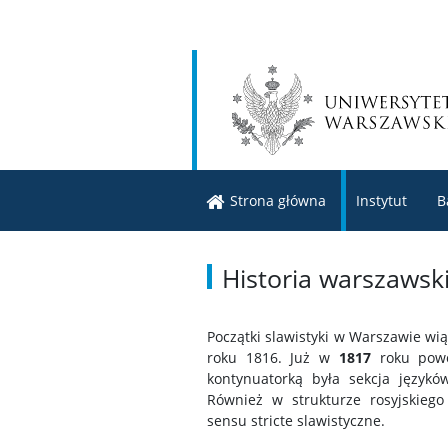
Strona główna
Instytut
B
Historia warszawski
Początki slawistyki w Warszawie w
roku 1816. Już w
1817
roku powoł
kontynuatorką była sekcja język
Również w strukturze rosyjskiego
sensu stricte slawistyczne.