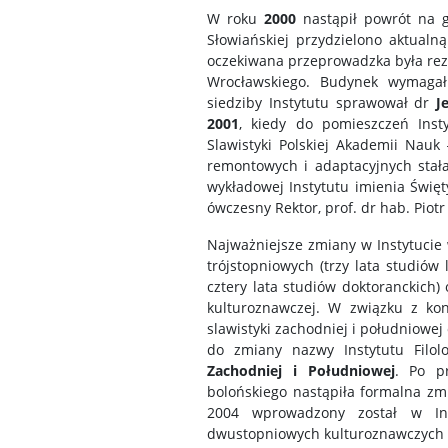
W roku
2000
nastąpił powrót na g
Słowiańskiej przydzielono aktual
oczekiwana przeprowadzka była rezul
Wrocławskiego. Budynek wymagał
siedziby Instytutu sprawował dr
J
2001
, kiedy do pomieszczeń Insty
Slawistyki Polskiej Akademii Nauk
remontowych i adaptacyjnych stała
wykładowej Instytutu imienia Święt
ówczesny Rektor, prof. dr hab. Piotr
Najważniejsze zmiany w Instytucie
trójstopniowych (trzy lata studiów
cztery lata studiów doktoranckich) 
kulturoznawczej. W związku z kon
slawistyki zachodniej i południowej
do zmiany nazwy Instytutu Filol
Zachodniej i Południowej
. Po p
bolońskiego nastąpiła formalna zmi
2004 wprowadzony został w Ins
dwustopniowych kulturoznawczych s