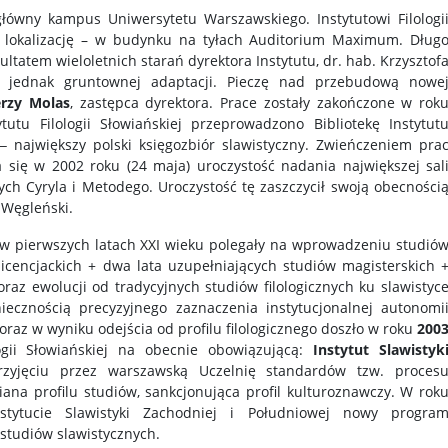
łówny kampus Uniwersytetu Warszawskiego. Instytutowi Filologi
ną lokalizację – w budynku na tyłach Auditorium Maximum. Dług
tatem wieloletnich starań dyrektora Instytutu, dr. hab. Krzysztof
 jednak gruntownej adaptacji. Pieczę nad przebudową nowe
erzy Molas
, zastępca dyrektora. Prace zostały zakończone w rok
tutu Filologii Słowiańskiej przeprowadzono Bibliotekę Instytut
 ‒ największy polski księgozbiór slawistyczny. Zwieńczeniem pra
 się w 2002 roku (24 maja) uroczystość nadania największej sal
ych Cyryla i Metodego. Uroczystość tę zaszczycił swoją obecności
 Węgleński.
 w pierwszych latach XXI wieku polegały na wprowadzeniu studió
 licencjackich + dwa lata uzupełniających studiów magisterskich 
oraz ewolucji od tradycyjnych studiów filologicznych ku slawistyc
iecznością precyzyjnego zaznaczenia instytucjonalnej autonomi
 oraz w wyniku odejścia od profilu filologicznego doszło w roku
200
ogii Słowiańskiej na obecnie obowiązującą:
Instytut Slawistyk
rzyjęciu przez warszawską Uczelnię standardów tzw. proces
ana profilu studiów, sankcjonująca profil kulturoznawczy. W rok
tytucie Slawistyki Zachodniej i Południowej nowy progra
tudiów slawistycznych.