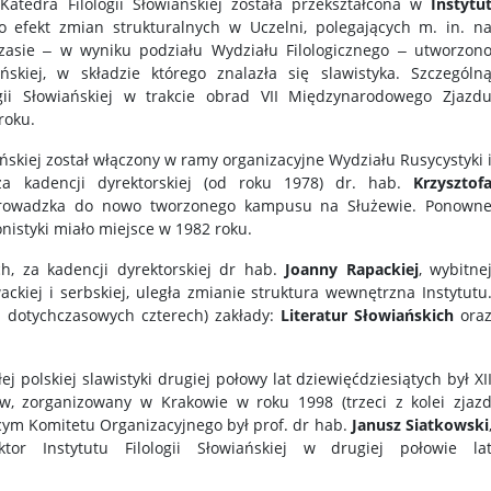
 Katedra Filologii Słowiańskiej została przekształcona w
Instytu
to efekt zmian strukturalnych w Uczelni, polegających m. in. n
zasie ‒ w wyniku podziału Wydziału Filologicznego ‒ utworzon
iańskiej, w składzie którego znalazła się slawistyka. Szczególn
ogii Słowiańskiej w trakcie obrad VII Międzynarodowego Zjazd
roku.
iańskiej został włączony w ramy organizacyjne Wydziału Rusycystyki 
 kadencji dyrektorskiej (od roku 1978) dr. hab.
Krzysztof
prowadzka do nowo tworzonego kampusu na Służewie. Ponown
nistyki miało miejsce w 1982 roku.
ch, za kadencji dyrektorskiej dr hab.
Joanny Rapackiej
, wybitne
ckiej i serbskiej, uległa zmianie struktura wewnętrzna Instytutu
dotychczasowych czterech) zakłady:
Literatur Słowiańskich
ora
 polskiej slawistyki drugiej połowy lat dziewięćdziesiątych był XI
, zorganizowany w Krakowie w roku 1998 (trzeci z kolei zjaz
cym Komitetu Organizacyjnego był prof. dr hab.
Janusz Siatkowski
tor Instytutu Filologii Słowiańskiej w drugiej połowie la