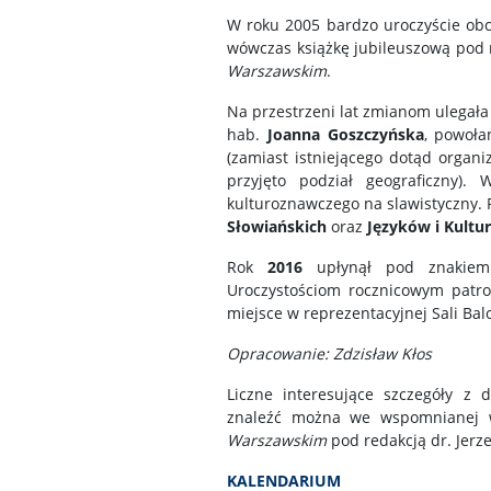
W roku 2005 bardzo uroczyście o
wówczas książkę jubileuszową pod 
Warszawskim
.
Na przestrzeni lat zmianom ulegała 
hab.
Joanna Goszczyńska
, powoł
(zamiast istniejącego dotąd organi
przyjęto podział geograficzny).
kulturoznawczego na slawistyczny. 
Słowiańskich
oraz
Języków i Kultu
Rok
2016
upłynął pod znakiem
Uroczystościom rocznicowym patro
miejsce w reprezentacyjnej Sali Bal
Opracowanie: Zdzisław Kłos
Liczne interesujące szczegóły z 
znaleźć można we wspomnianej w
Warszawskim
pod redakcją dr. Jerz
KALENDARIUM