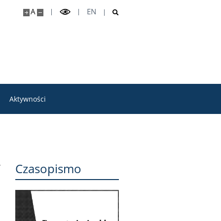
A
EN
Aktywności
Czasopismo
w
j
.
a