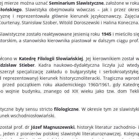
znej mierze można uznać
Seminarium Slawistyczne
, założone w rok
Słońskiego
. Slawistyka obejmowała wówczas – jak i przez okre
yznę i reprezentowała głównie kierunek językoznawczy. Zajęci
Courtenay, Stanisław Szober, Witold Doroszewski i Halina Koneczna
Slawistyczne zostało reaktywowane jesienią roku
1945
i mieściło si
torskim, a stanowisko kierownika piastował w dalszym ciągu prof
ałcono w
Katedrę Filologii Słowiańskiej
. Jej kierownikiem został 
dzisław Stieber
. Kadra naukowo-dydaktyczna liczyła już wted
szerzył specjalizację zakładu o bułgarystykę i serbokroatystykę
 reprezentowany) kierunek historycznoliteracki. Tragiczna wpros
e przed początkiem roku akademickiego 1960/1961, gdy Katedr
o wojnie budynku, znanego od XIX wieku jako tzw. dom Tekl
styczne były sensu stricto
filologiczne
. W okresie tym ze slawistyk
runek wschodniosłowiański.
został prof. dr
Józef Magnuszewski
, historyk literatur zachodnio- 
, jeden z pionierów polskiej slawistyki literaturoznawczej. Kolejn