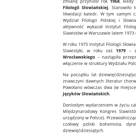
zmianę przyniósł rok
1968
, kiedy
Filologii Słowiańskiej
. Stanowiło 
likwidacji katedr. W tym samym c
Wydział Filologii Polskiej i Słow
aktywność wykazał Instytut Filol
Slawistów w Warszawie latem 1973 
W roku 1975 Instytut Filologii Słow
Slawistyki, w roku zaś
1979
– za
Wrocławskiego
– nastąpiła prze
włączenie w struktury Wydziału Polo
Na początku lat dziewięćdziesiąty
znawczyni dawnych literatur chorwa
Powołano wówczas dwa (w miejsce 
Języków Słowiańskich
.
Doniosłym wydarzeniem w życiu całej
Międzynarodowy Kongres Slawistów
urządzony w Polsce). Przewodniczą
czołowy polski bohemista, dyrek
dziewięćdziesiątych.