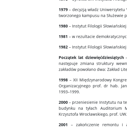
1979
– decyzją władz Uniwersytetu W
tworzonego kampusu na Służewie pr
1980
– Instytut Filologii Słowiański
1981
– w rezultacie demokratycznyc
1982
– Instytut Filologii Słowiański
Początek lat dziewięćdziesiątych
–
następuje zmiana struktury wewnę
zakładów powołano dwa: Zakład Lite
1998
– XII Międzynarodowy Kongre
Organizacyjnego prof. dr hab. Janu
1993–1999.
2000
– przeniesienie Instytutu na
budynku na tyłach Auditorium Ma
Krzysztofa Wrocławskiego, prof. UW
2001
– zakończenie remontu i ada