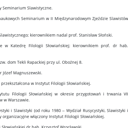
zy Seminarium Slawistyczne.
naukowych Seminarium w II Międzynarodowym Zjeździe Slawistó
awistycznego; kierownikiem nadal prof. Stanisław Słoński.
 w Katedrę Filologii Słowiańskiej; kierownikiem prof. dr hab
zw. dom Tekli Rapackiej przy ul. Oboźnej 8.
dr Józef Magnuszewski.
 przekształcona w Instytut Filologii Słowiańskiej.
tutu Filologii Słowiańskiej w okresie przygotowań i trwania VI
w w Warszawie.
yki i Slawistyki (od roku 1980 ‒ Wydział Rusycystyki, Slawistyki 
 organizacyjne włączony Instytut Filologii Słowiańskiej.
i Słowiańskiej dr hab. Krzysztof Wrocławski.