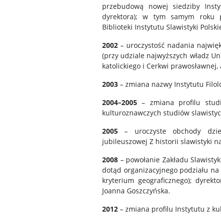
przebudową nowej siedziby Instyt
dyrektora); w tym samym roku pr
Biblioteki Instytutu Slawistyki Pols
2002
– uroczystość nadania najwięk
(przy udziale najwyższych władz Un
katolickiego i Cerkwi prawosławnej,
2003
– zmiana nazwy Instytutu Filolo
2004–2005
– zmiana profilu stud
kulturoznawczych studiów slawisty
2005
– uroczyste obchody dziewi
jubileuszowej Z historii slawistyki
2008
– powołanie Zakładu Slawistyki
dotąd organizacyjnego podziału na 
kryterium geograficznego); dyrekt
Joanna Goszczyńska.
2012
– zmiana profilu Instytutu z k